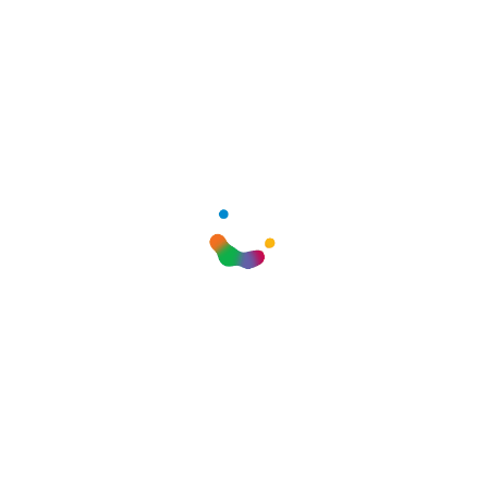
Prof. Dr. Belma Tuğrul
Akademisyen
SOCIAL SHARE
KONGRE BILGILERI